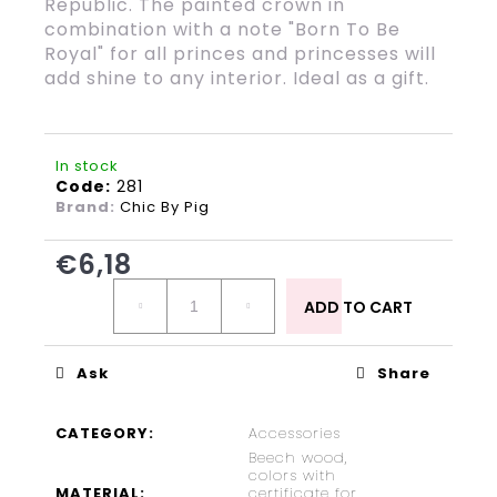
Republic. The painted crown in
?
combination with a note "Born To Be
Royal" for all princes and princesses will
add shine to any interior. Ideal as a gift.
SEARCH
In stock
Code:
281
Brand:
Chic By Pig
W
€6,18
e
Measure
r
price:
ADD TO CART
e
c
o
Ask
Share
m
m
CATEGORY
:
Accessories
e
Beech wood,
n
colors with
d
MATERIAL
:
certificate for