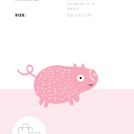
children 0-3
years
SIZE
:
5,5 x 5,5 cm
NORD
TRAY
GOLD
€14,46