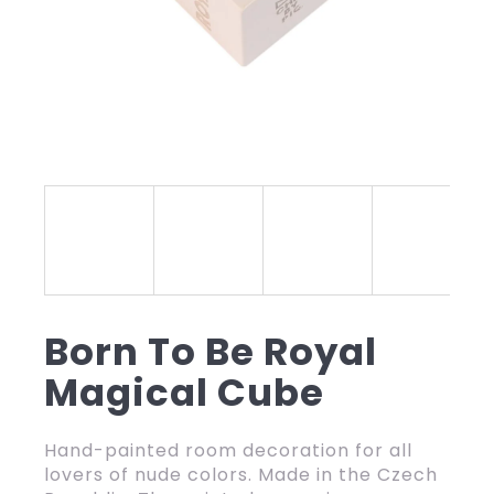
y
o
u
l
o
o
k
i
n
Born To Be Royal
g
Magical Cube
f
o
Hand-painted room decoration for all
r
lovers of nude colors. Made in the Czech