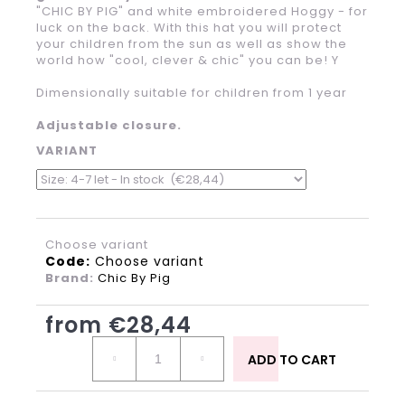
?
"CHIC BY PIG" and white embroidered Hoggy - for
luck on the back.
With this hat you will protect
your children from the sun as well as show the
world how
"cool, clever & chic" you can be!
Y
Dimensionally suitable for children from 1 year
Adjustable closure.
SEARCH
VARIANT
W
e
r
Choose variant
Code:
Choose variant
e
Brand:
Chic By Pig
c
o
from
€28,44
m
m
Measure
price:
ADD TO CART
e
n
d