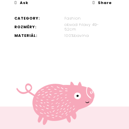
Ask
Share
ČERNÝ
CATEGORY
:
Fashion
RYBÍZ
obvod hlavy 49-
&
ROZMĚRY
:
52cm
VANILKA
MATERIÁL
:
100%bavlna
€15,66