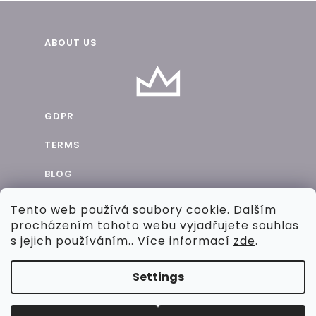
F
ABOUT US
o
o
t
GDPR
e
TERMS
r
BLOG
CONTACTS
Tento web používá soubory cookie. Dalším
procházením tohoto webu vyjadřujete souhlas
COOPERATION
s jejich používáním.. Více informací
zde
.
Settings
CREATED BY SHOPTET
Copyright 2026
Chic By Pig
. All rights reserved.
EDIT
COOKIE SETTINGS