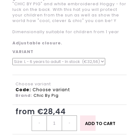
?
"CHIC BY PIG" and white embroidered Hoggy - for
luck on the back.
With this hat you will protect
your children from the sun as well as show the
world how
"cool, clever & chic" you can be!
Y
Dimensionally suitable for children from 1 year
Adjustable closure.
SEARCH
VARIANT
W
e
r
Choose variant
Code:
Choose variant
e
Brand:
Chic By Pig
c
o
from
€28,44
m
m
Measure
price:
ADD TO CART
e
n
d