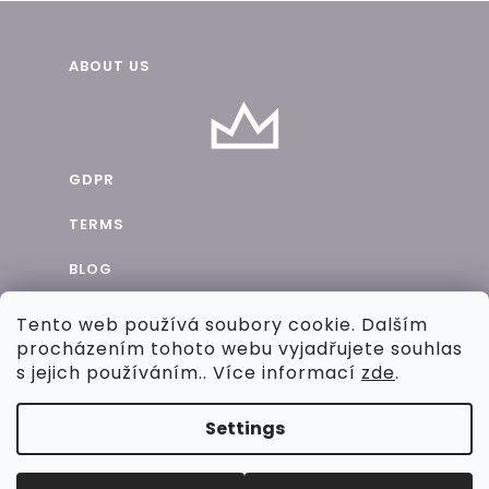
F
ABOUT US
o
o
t
GDPR
e
TERMS
r
BLOG
CONTACTS
Tento web používá soubory cookie. Dalším
procházením tohoto webu vyjadřujete souhlas
COOPERATION
s jejich používáním.. Více informací
zde
.
Settings
CREATED BY SHOPTET
Copyright 2026
Chic By Pig
. All rights reserved.
EDIT
COOKIE SETTINGS