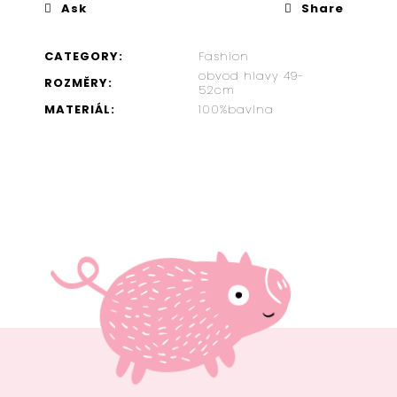
Ask
Share
MIKI
CATEGORY
:
Fashion
WARDROBE
obvod hlavy 49-
ROZMĚRY
:
€688,23
52cm
MATERIÁL
:
100%bavlna