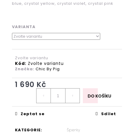
KOMODA
blue, crystal yellow, crystal violet, crystal pink
MIKI
16
700
Kč
VARIANTA
Zvolte variantu
Kód:
Zvolte variantu
Značka:
Chic By Pig
1 690 Kč
Měrná
cena:
DO KOŠÍKU
Zeptat se
Sdílet
KATEGORIE
:
Šperky