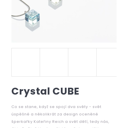
b
u
j
e
t
e
n
a
j
Crystal CUBE
í
t
Co se stane, když se spojí dva světy - svět
?
úspěšné a několikrát za design oceněné
šperkařky Kateřiny Reich a svět dětí, tedy nás,