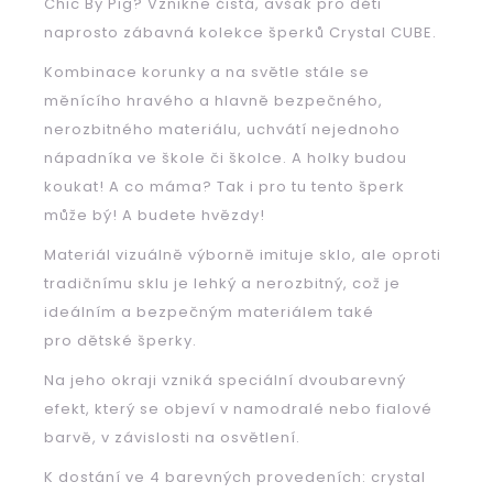
Chic By Pig?
Vznikne čistá, avšak pro děti
naprosto zábavná kolekce šperků Crystal CUBE.
Kombinace korunky a na světle stále se
HLEDAT
měnícího hravého a hlavně bezpečného,
nerozbitného materiálu, uchvátí nejednoho
nápadníka ve škole či školce. A holky budou
D
koukat! A co máma? Tak i pro tu tento šperk
o
p
může bý! A budete hvězdy!
o
Materiál vizuálně výborně imituje sklo, ale oproti
r
tradičnímu sklu je lehký a nerozbitný, což je
u
č
ideálním a bezpečným materiálem také
u
pro dětské šperky.
j
Na jeho okraji vzniká speciální dvoubarevný
e
m
efekt, který se objeví v namodralé nebo fialové
e
barvě, v závislosti na osvětlení.
K dostání ve 4 barevných provedeních: crystal