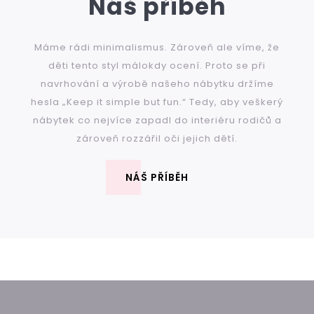
Náš příběh
Máme rádi minimalismus. Zároveň ale víme, že
děti tento styl málokdy ocení. Proto se při
navrhování a výrobě našeho nábytku držíme
hesla „Keep it simple but fun.“ Tedy, aby veškerý
nábytek co nejvíce zapadl do interiéru rodičů a
zároveň rozzářil oči jejich dětí.
NÁŠ PŘÍBĚH
Z