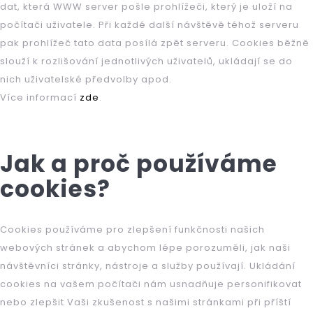
b
dat, která WWW server pošle prohlížeči, který je uloží na
u
počítači uživatele. Při každé další návštěvě téhož serveru
pak prohlížeč tato data posílá zpět serveru. Cookies běžně
j
slouží k rozlišování jednotlivých uživatelů, ukládají se do
e
nich uživatelské předvolby apod.
t
Více informací
zde
.
e
n
Jak a proč používáme
a
cookies?
j
í
Cookies používáme pro zlepšení funkčnosti našich
t
webových stránek a abychom lépe porozuměli, jak naši
návštěvníci stránky, nástroje a služby používají. Ukládání
?
cookies na vašem počítači nám usnadňuje personifikovat
nebo zlepšit Vaši zkušenost s našimi stránkami při příští