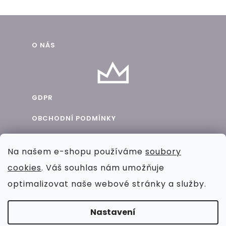
Z
O NÁS
á
p
a
GDPR
t
OBCHODNÍ PODMÍNKY
í
BLOG
Na našem e-shopu používáme
soubory
SPOLUPRÁCE
cookies
. Váš souhlas nám umožňuje
KONTAKT
optimalizovat naše webové stránky a služby.
Nastavení
VYTVOŘIL SHOPTET