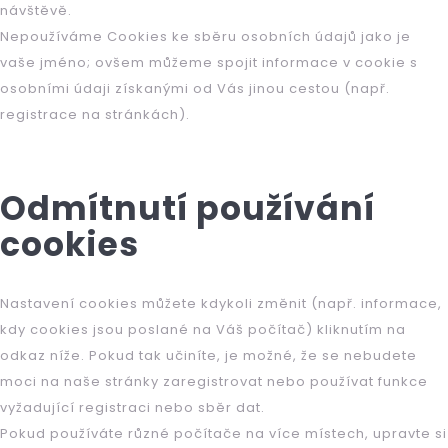
návštěvě.
Nepoužíváme Cookies ke sběru osobních údajů jako je
vaše jméno; ovšem můžeme spojit informace v cookie s
HLEDAT
osobními údaji získanými od Vás jinou cestou (např.
registrace na stránkách).
D
o
p
Odmítnutí používání
o
cookies
r
u
č
Nastavení cookies můžete kdykoli změnit (např. informace,
u
j
kdy cookies jsou poslané na Váš počítač) kliknutím na
e
odkaz níže. Pokud tak učiníte, je možné, že se nebudete
m
moci na naše stránky zaregistrovat nebo používat funkce
e
vyžadující registraci nebo sběr dat.
Pokud používáte různé počítače na více místech, upravte si