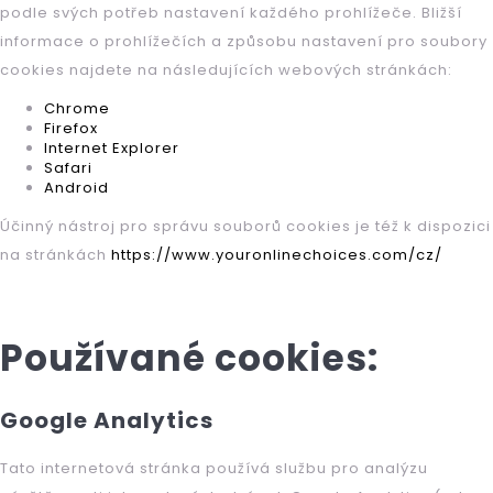
KOMODA
podle svých potřeb nastavení každého prohlížeče. Bližší
MIKI
informace o prohlížečích a způsobu nastavení pro soubory
16
cookies najdete na následujících webových stránkách:
700
Kč
Chrome
Firefox
Internet Explorer
Safari
Android
Účinný nástroj pro správu souborů cookies je též k dispozici
na stránkách
https://www.youronlinechoices.com/cz/
Používané cookies:
Google Analytics
Tato internetová stránka používá službu pro analýzu