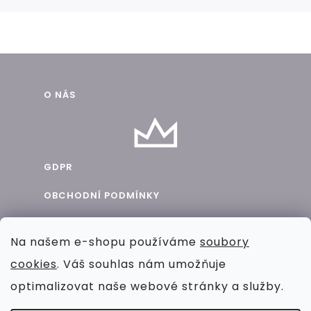
Z
O NÁS
á
p
a
GDPR
t
OBCHODNÍ PODMÍNKY
í
BLOG
Na našem e-shopu používáme
soubory
SPOLUPRÁCE
cookies
. Váš souhlas nám umožňuje
KONTAKT
optimalizovat naše webové stránky a služby.