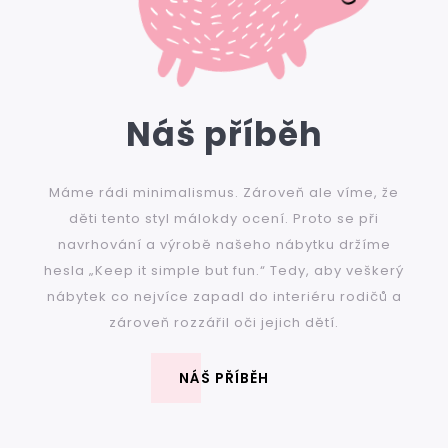
ý
p
i
s
u
Náš příběh
Máme rádi minimalismus. Zároveň ale víme, že
děti tento styl málokdy ocení. Proto se při
navrhování a výrobě našeho nábytku držíme
hesla „Keep it simple but fun.“ Tedy, aby veškerý
nábytek co nejvíce zapadl do interiéru rodičů a
zároveň rozzářil oči jejich dětí.
NÁŠ PŘÍBĚH