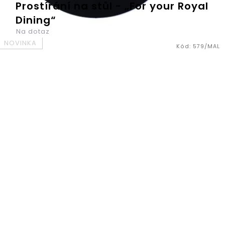
Prostírání na stůl - „For your Royal
Dining“
Na dotaz
NOVINKA
Kód:
579/MAL
Kdo by si nechtěl jíst jak král? My určitě ano, proto jsme
pro Vás udělali kolekci prostírání na stůl s naší
královskou korunkou „For your Royal Dining“. A jak jinak
než zlatou....
180 Kč
DO KOŠÍKU