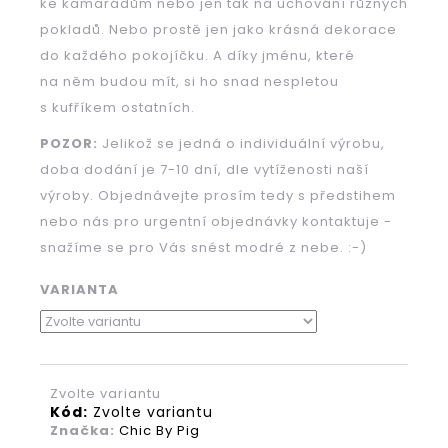
ke kamarádům nebo jen tak na uchování různých
pokladů. Nebo prostě jen jako krásná dekorace
do každého pokojíčku. A díky jménu, které
HLEDAT
na něm budou mít, si ho snad nespletou
s kufříkem ostatních.
POZOR:
Jelikož se jedná o individuální výrobu,
D
doba dodání je 7-10 dní, dle vytíženosti naší
o
p
výroby. Objednávejte prosím tedy s předstihem
o
nebo nás pro urgentní objednávky kontaktuje -
r
snažíme se pro Vás snést modré z nebe. :-)
u
č
VARIANTA
u
j
e
m
e
Zvolte variantu
Kód:
Zvolte variantu
Značka:
Chic By Pig