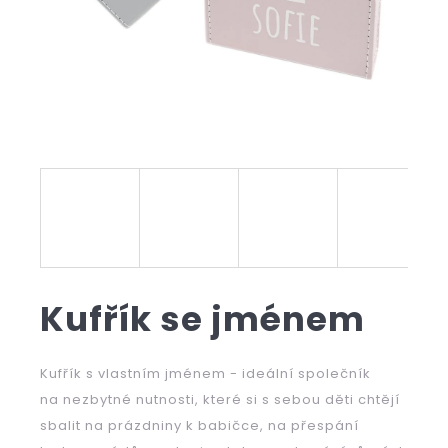
b
u
j
e
t
e
n
a
j
Kufřík se jménem
í
t
Kufřík s vlastním jménem - ideální společník
?
na nezbytné nutnosti, které si s sebou děti chtějí
sbalit na prázdniny k babičce, na přespání