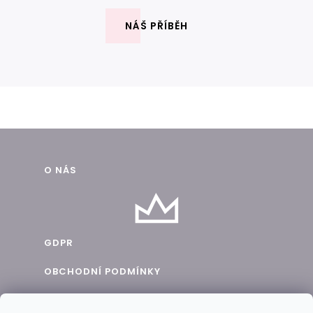
NÁŠ PŘÍBĚH
Z
O NÁS
á
p
a
GDPR
t
OBCHODNÍ PODMÍNKY
í
BLOG