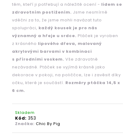
těm, kteří ji potřebují a náležitě ocení -
lidem se
zdravotním postižením.
Jsme nesmírně
vděčni za to, že jsme mohli navázat tuto
HLEDAT
spolupráci,
každý kousek je pro nás
významný a hřeje u srdce.
Ptáček je vyroben
z krásného
lipového dřeva, malovaný
D
akrylovými barvami v kombinaci
o
p
s přírodními voskem.
Vše zdravotně
o
nezávadné. Ptáček se vyjímá krásně jako
r
dekorace v pokoji, na poliččce, lze i zavěsit díky
u
očku, které je součástí.
Rozměry ptáčka 14,5 x
č
6 cm.
u
j
e
m
Skladem
Kód:
353
e
Značka:
Chic By Pig