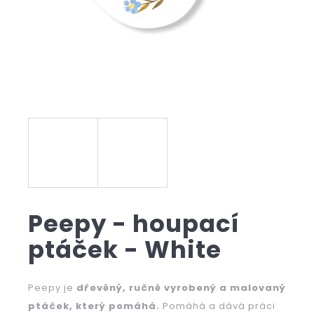
b
u
j
e
t
e
n
a
j
Peepy - houpací
í
ptáček - White
t
?
Peepy je
dřevěný, ručně vyrobený a malovaný
ptáček, který pomáhá.
Pomáhá a dává práci