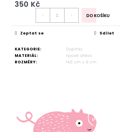
ZEN
350 Kč
RELAX
Měrná
395
cena:
DO KOŠÍKU
Kč
Zeptat se
Sdílet
KATEGORIE
:
Doplňky
MATERIÁL
:
lipové dřevo
ROZMĚRY
:
14,5 cm x 6 cm