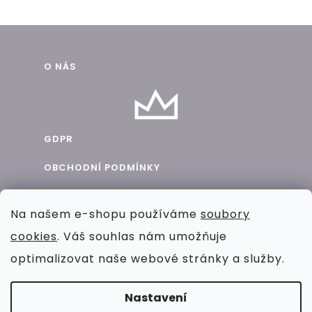
Z
O NÁS
á
p
a
GDPR
t
OBCHODNÍ PODMÍNKY
í
BLOG
Na našem e-shopu používáme
soubory
SPOLUPRÁCE
cookies
. Váš souhlas nám umožňuje
KONTAKT
optimalizovat naše webové stránky a služby.
Nastavení
VYTVOŘIL SHOPTET