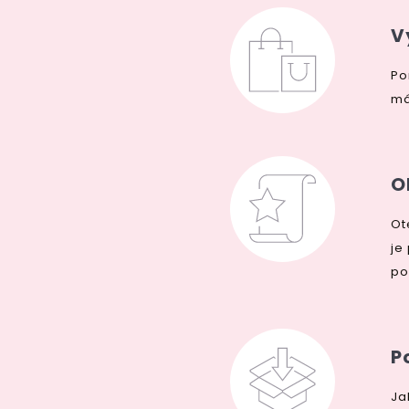
V
Po
má
O
Ot
je
po
P
Ja