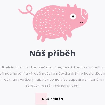
Náš příběh
i minimalismus. Zároveň ale víme, že děti tento styl málok
 při navrhování a výrobě našeho nábytku držíme hesla „Keep 
.“ Tedy, aby veškerý nábytek co nejvíce zapadl do interiéru 
zároveň rozzářil oči jejich dětí.
NÁŠ PŘÍBĚH