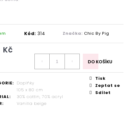
dem
Kód:
314
Značka:
Chic By Pig
Následující
 Kč
DO KOŠÍKU
Tisk
GORIE
:
Doplňky
Zeptat se
105 x 80 cm
Sdílet
RIAL
:
30% cottin, 70% acryl
R
:
Vanilla beige