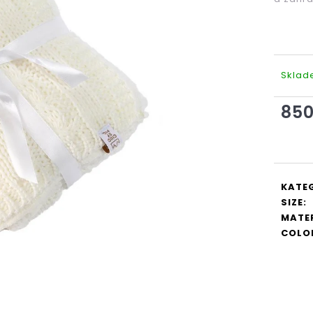
Doporučujeme
Skla
850
Měrná
KOMODA MIKI
ZEN RELAX
cena:
16 700 Kč
395 Kč
KATE
SIZE
:
MATE
COLO