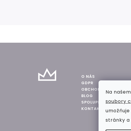
Z
á
p
a
O NÁS
GDPR
t
OBCHODNÍ PODMÍNKY
Na našem
BLOG
í
soubory c
SPOLUPRÁCE
KONTAKT
umožňuje
stránky a 