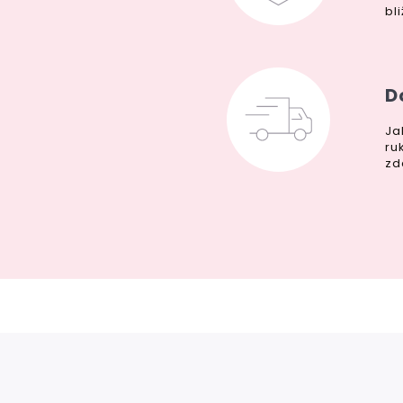
bl
D
Ja
ru
zd