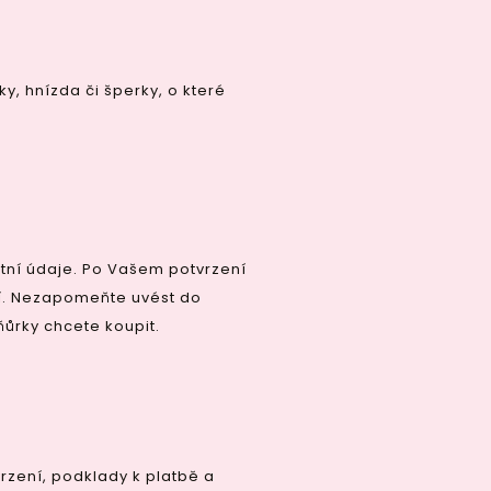
ky, hnízda či šperky, o které
tní údaje. Po Vašem potvrzení
í. Nezapomeňte uvést do
ňůrky chcete koupit.
zení, podklady k platbě a