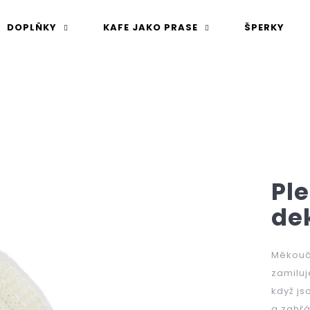
DOPLŇKY
KAFE JAKO PRASE
ŠPERKY
 potřebujete najít?
Pl
de
Měkoučk
HLEDAT
zamiluj
když js
a zahř