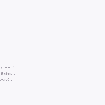
dy ocení.
it simple
rodičů a