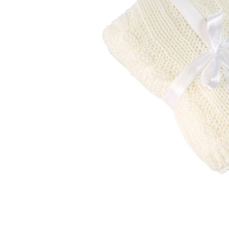
ŠATNÍ SKŘÍŇ VESI
20 575 Kč