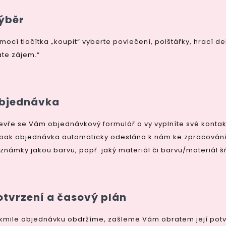
ýběr
mocí tlačítka „koupit“ vyberte povlečení, polštářky, hrací de
te zájem.“
bjednávka
evře se Vám objednávkový formulář a vy vyplníte své kontak
 pak objednávka automaticky odeslána k nám ke zpracován
známky jakou barvu, popř. jaký materiál či barvu/materiál š
otvrzení a časový plán
kmile objednávku obdržíme, zašleme Vám obratem její potvr