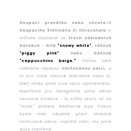
ČERNÝ
RYBÍZ
&
VANILKA
Houpací prasátko nebo chcete-li
380
Kč
houpacího Štětináče či Chrochtala
si
můžete objednat ve
třech základních
barvách
-
bílá
"snowy white"
, růžová
"piggy pink"
nebo béžová
"cappucchino beige."
Občas také
uděláme nějakou
limitovanou edici,
a
to pro naše vášnivé sběratele nebo ty,
kteří chtěji ještě více něco výjimečného.
Například pro Deisgnblok jsme dělali
neonové kolekce - ty svítily skoro až na
"Hrad," přátelé. Nádherné byly. Pokud
byste měli nějakké přání ohledně
limitované edice, napište nám, my jsme
duše otevřené.