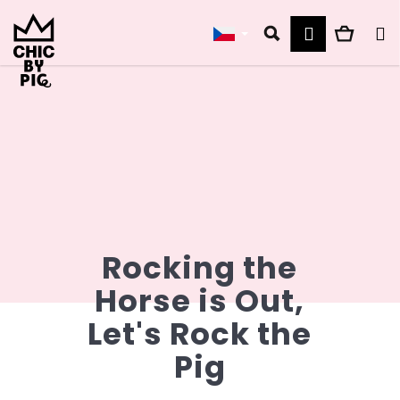
K
Přejít
na
Přihlášen
Hledat
Náku
M
o
obsah
š
košík
í
Zpět
Zpět
k
C
o
p
Rocking the
o
Horse is Out,
t
Let's Rock the
ř
Pig
e