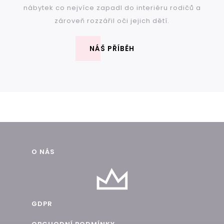
nábytek co nejvíce zapadl do interiéru rodičů a
zároveň rozzářil oči jejich dětí.
NÁŠ PŘÍBĚH
Z
O NÁS
á
p
a
GDPR
t