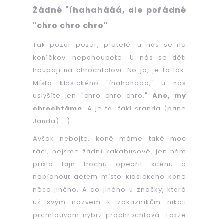
b
Žádné "íhahahááá, ale pořádné
u
"chro chro chro"
j
Tak pozor pozor, přátelé, u nás se na
e
koníčkovi nepohoupete. U nás se děti
t
houpají na chrochtalovi. No jo, je to tak.
Místo klasického "íhahahááá," u nás
e
uslyšíte jen "chro chro chro."
Ano, my
n
chrochtáme.
A je to fakt sranda (pane
a
Janda) :-)
j
Avšak nebojte, koně máme také moc
rádi, nejsme žádní kakabusové, jen nám
í
přišlo fajn trochu opepřit scénu a
t
nabídnout dětem místo klasického koně
?
něco jiného. A co jiného u značky, která
už svým názvem k zákazníkům nikoli
promlouvám nýbrž prochrochtává. Takže