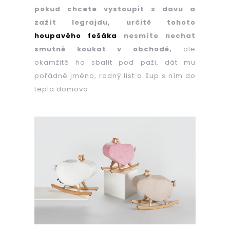
pokud chcete vystoupit z davu a
zažít legrajdu, určitě tohoto
HLEDAT
houpavého fešáka
nesmíte nechat
smutně koukat v obchodě,
ale
okamžitě ho sbalit pod paži, dát mu
pořádné jméno, rodný list a šup s ním do
D
o
tepla domova.
p
o
r
u
č
u
j
e
m
e