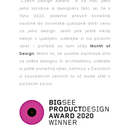
"Czech Design Award." A co nás, jako
jeho výrobce a designéry těší, je, že v
říjnu 2022, jedeme převzít konečně
osobně do slovinské Ljubljaně další cenu
za jeho design. Jestli jste ještě nikdy
nebyli v Ljubljani, udělejte si na podzim
výlet - pořádá se tam vždy
Month of
Design.
Mimo to, že uvidíte zajímavá díla
ze světa designu či architektury, uděláte
si ještě slunečný výlet, zatímco v Čechách
a sousedních zemích to už bude stát s
počasím za nic.