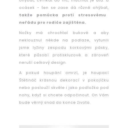
ohýbat, cvrnkat do nic, muchlat je atd. a
ocásek - ten se zase dá různě ohýbat,
takže pomůcka proti stresovému
neřádu pro rodiče zajištěna.
Nožky má chrochtal bukové a aby
neklouznul někde na podlaze, vytunili
jsme lyžiny zespodu korkovými pásky,
které působí protiskluzově a zároveň
neruší celkový design.
A pokud houpání omrzí, je houpací
Štětináč krásnou dekorací v pokojíčku
nebo poslouží skvěle i jako podložka pod
nohy, když si chcete odpočinout. On Vám
bude věrný snad do konce života.