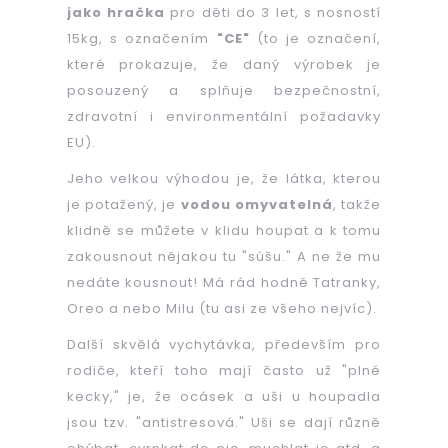
jako hračka
pro děti do 3 let, s nosností
15kg, s označením
"CE"
(to je označení,
které
prokazuje, že daný výrobek je
posouzený a splňuje bezpečnostní,
zdravotní i environmentální požadavky
EU).
Jeho velkou výhodou je, že látka, kterou
je potažený, je
vodou omyvatelná
, takže
klidně se můžete v klidu houpat a k tomu
zakousnout nějakou tu "súšu." A ne že mu
nedáte kousnout! Má rád hodně Tatranky,
Oreo a nebo Milu (tu asi ze všeho nejvíc).
Další skvělá vychytávka, především pro
rodiče, kteří toho mají často už "plné
kecky," je, že ocásek a uši u houpadla
jsou tzv. "antistresová." Uši se dají různě