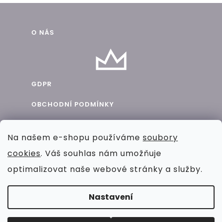
Z
O NÁS
á
p
a
GDPR
t
OBCHODNÍ PODMÍNKY
í
BLOG
Na našem e-shopu používáme
soubory
SPOLUPRÁCE
cookies
. Váš souhlas nám umožňuje
KONTAKT
optimalizovat naše webové stránky a služby.
Nastavení
VYTVOŘIL SHOPTET
Copyright 2026
Chic By Pig
. Všechna práva vyhrazena.