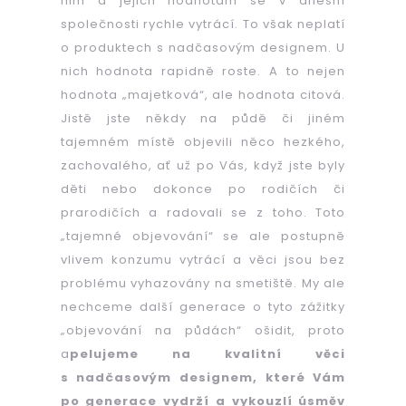
nim a jejich hodnotám se v dnešní
společnosti rychle vytrácí. To však neplatí
o produktech s nadčasovým designem. U
HLEDAT
nich hodnota rapidně roste. A to nejen
hodnota „majetková“, ale hodnota citová.
Jistě jste někdy na půdě či jiném
D
tajemném místě objevili něco hezkého,
o
zachovalého, ať už po Vás, když jste byly
p
děti nebo dokonce po rodičích či
o
prarodičích a radovali se z toho. Toto
r
„tajemné objevování“ se ale postupně
u
č
vlivem konzumu vytrácí a věci jsou bez
u
problému vyhazovány na smetiště. My ale
j
nechceme další generace o tyto zážitky
e
„objevování na půdách“ ošidit, proto
m
a
pelujeme na kvalitní věci
e
s nadčasovým designem, které Vám
po generace vydrží a vykouzlí úsměv