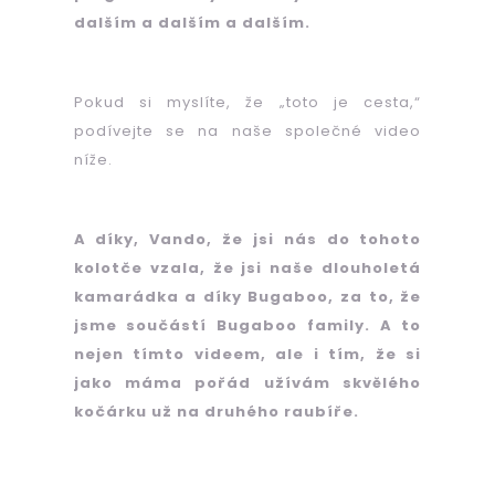
ŠATNÍ
dalším a dalším a dalším.
SKŘÍŇ
VESI
20
575
Pokud si myslíte, že „toto je cesta,“
Kč
podívejte se na naše společné video
níže.
A díky, Vando, že jsi nás do tohoto
kolotče vzala, že jsi naše dlouholetá
kamarádka a díky Bugaboo, za to, že
jsme součástí Bugaboo family. A to
nejen tímto videem, ale i tím, že si
jako máma pořád užívám skvělého
kočárku už na druhého raubíře.