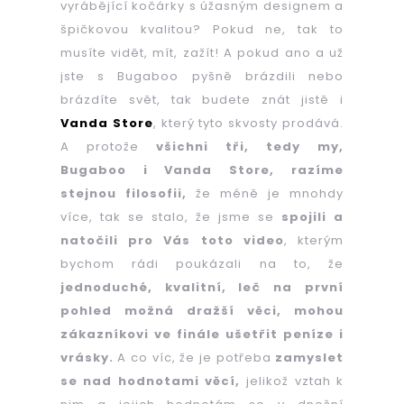
b
vyrábějící kočárky s úžasným designem a
u
špičkovou kvalitou? Pokud ne, tak to
musíte vidět, mít, zažít! A pokud ano a už
j
jste s Bugaboo pyšně brázdili nebo
e
brázdíte svět, tak budete znát jistě i
t
Vanda Store
, který tyto skvosty prodává.
A protože
všichni tři, tedy my,
e
Bugaboo i Vanda Store, razíme
n
stejnou filosofii,
že méně je mnohdy
více, tak se stalo, že jsme se
spojili a
a
natočili pro Vás toto video
, kterým
j
bychom rádi poukázali na to, že
í
jednoduché, kvalitní, leč na první
pohled možná dražší věci, mohou
t
zákazníkovi ve finále ušetřit peníze i
?
vrásky.
A co víc, že je potřeba
zamyslet
se nad hodnotami věcí,
jelikož vztah k